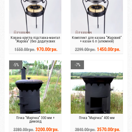
Кована кругла підставка-мангал
Комплект для казана "Жаровий"
"Жарова" (без додаткових
+ казан 6 л (алюміній)
комплектуючих)
970.00грн.
1450.00грн.
1550.00грн.
2299.00грн.
-5%
-7%
Пічка "Марічка" 300 мм +
Пічка "Марічка" 400 мм
димохід
3200.00грн.
3570.00грн.
3380.00грн.
3840.00грн.