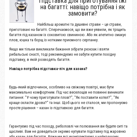
Підставка для приготування їжі
на багатті: навіщо потрібна і як
замовити?
Найбільш ароматні та душевні страви – це страви,
приготовані на багатті. Сперечаємося, що ви вже уявили, як тріщить
багаття під казаном із соковитою свининою. Або як апетитно смакує
плов, юшка та борщ із нотками приємного серпанку.
Якщо ми тільки викликали бажання зібрати рюкзак і взяти
рибальські снасті, тоді рекомендуємо не забути купити похідну
підставку, в якій розводять багаття.
Навіщо потрібна підставка-піч для казана?
Будь-який відпочинок, особливо на свіжому повітрі, має бути
максимально комфортним. Під час веселощів не повинні виникати
питання: "У чому приготувати плов?", "Як поставити котел?", "Як
краще скласти дрова?" та інші. Щоб цього не сталося, ми пропонуємо
просте рішення – казан із підставкою для багаття.
Гарантуємо під час походу, риболовлі чи полювання ви будете ситі та
щасливі. Вам не доведеться окремо купувати підставку під жаровню
або казан для багаття. Адже ми всі укомплектуємо у найкращому