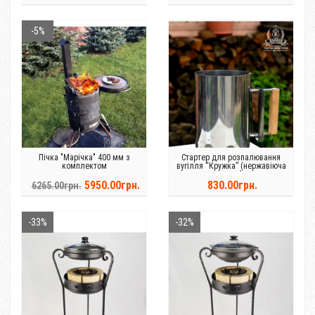
-5%
Пічка "Марічка" 400 мм з
Стартер для розпалювання
комплектом
вугілля “Кружка” (нержавіюча
сталь)
5950.00грн.
830.00грн.
6265.00грн.
-33%
-32%