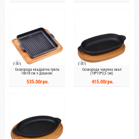
Сковорода квадратна гриль
Сковорода чавунна овал
18х18 см з дошкою.
(18*10*2,5 см).
535.00грн.
415.00грн.