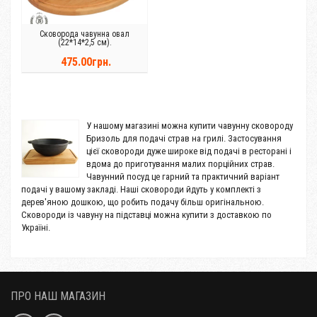
Сковорода чавунна овал
(22*14*2,5 см).
475.00грн.
У нашому магазині можна купити чавунну сковороду
Бризоль для подачі страв на грилі. Застосування
цієї сковороди дуже широке від подачі в ресторані і
вдома до приготування малих порційних страв.
Чавунний посуд це гарний та практичний варіант
подачі у вашому закладі. Наші сковороди йдуть у комплекті з
дерев'яною дошкою, що робить подачу більш оригінальною.
Сковороди із чавуну на підставці можна купити з доставкою по
Україні.
ПРО НАШ МАГАЗИН